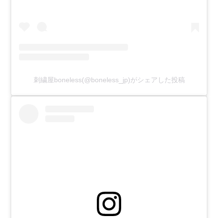
刺繍屋boneless(@boneless_jp)がシェアした投稿