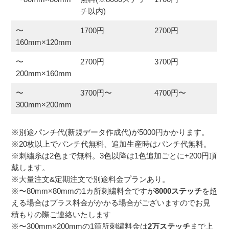
チ以内)
〜
1700円
2700円
160mm×120mm
〜
2700円
3700円
200mm×160mm
〜
3700円〜
4700円〜
300mm×200mm
※別途パンチ代(新規データ作成代)が5000円かかります。
※20枚以上でパンチ代無料、追加生産時はパンチ代無料。
※刺繍糸は2色まで無料。3色以降は1色追加ごとに+200円頂
戴します。
※大量注文&定期注文で別途料金プランあり。
※〜80mm×80mmの1カ所刺繍料金ですが
8000ステッチ
を超
える場合はプラス料金がかかる場合がございますのでお見
積もりの際ご連絡いたします
※〜300mm×200mmの1箇所刺繍料金は
2万ステッチ
まで上