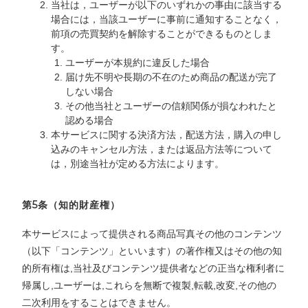
当社は，ユーザーが以下のいずれかの事由に該当する
場合には，当該ユーザーに事前に通知することなく，
前項の売買契約を解除することができるものとしま
す。
ユーザーが本規約に違反した場合
届け先不明や長期の不在のため商品の配送が完了
しない場合
その他当社とユーザーの信頼関係が損なわれたと
認める場合
本サービスに関する決済方法，配送方法，購入の申し
込みのキャンセル方法，または返品方法等について
は，別途当社が定める方法によります。
第5条（知的財産権）
本サービスによって提供される商品写真その他のコンテンツ
（以下「コンテンツ」といいます）の著作権又はその他の知
的所有権は,当社及びコンテンツ提供者などの正当な権利者に
帰属し,ユーザーは,これらを無断で複製,転載,改変,その他の
二次利用をすることはできません。