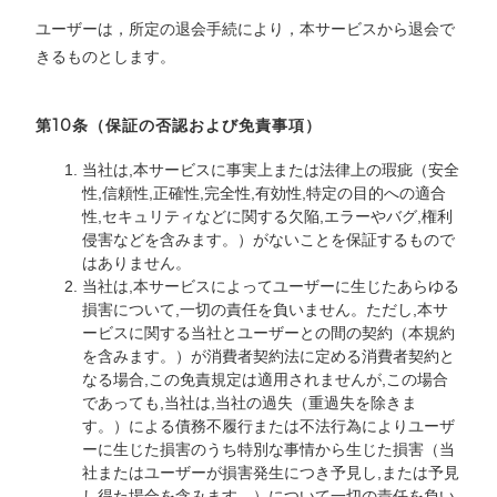
ユーザーは，所定の退会手続により，本サービスから退会で
きるものとします。
第10条（保証の否認および免責事項）
当社は,本サービスに事実上または法律上の瑕疵（安全
性,信頼性,正確性,完全性,有効性,特定の目的への適合
性,セキュリティなどに関する欠陥,エラーやバグ,権利
侵害などを含みます。）がないことを保証するもので
はありません。
当社は,本サービスによってユーザーに生じたあらゆる
損害について,一切の責任を負いません。ただし,本サ
ービスに関する当社とユーザーとの間の契約（本規約
を含みます。）が消費者契約法に定める消費者契約と
なる場合,この免責規定は適用されませんが,この場合
であっても,当社は,当社の過失（重過失を除きま
す。）による債務不履行または不法行為によりユーザ
ーに生じた損害のうち特別な事情から生じた損害（当
社またはユーザーが損害発生につき予見し,または予見
し得た場合を含みます。）について一切の責任を負い