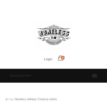
0
Login
NAVIGATION
ホーム
/
Boneless clothing
/ Corduroy shorts