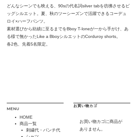
どんなシーンでも映える、90sの代名詞silver tabを彷彿させるビ
ッグシルエット。夏、秋のツーシーズンで活躍できるコーデュ
ロイ×ハーフパンツ。
素材選びから紡績に至るまでをBboy T-loneが一から手がけ、あ
る様で無かったLike a BboyシルエットのCorduroy shorts。
各2色、先着5名限定。
お買い物カゴ
MENU
HOME
お買い物カゴに商品が
商品一覧
ありません。
刺繍代・パンチ代
シャツ