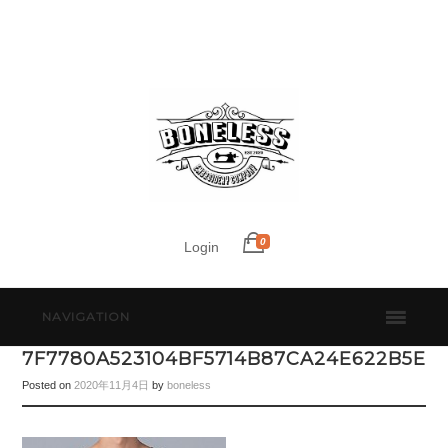
0
Login
NAVIGATION
7F7780A523104BF5714B87CA24E622B5E
Posted on
2020年11月4日
by
boneless