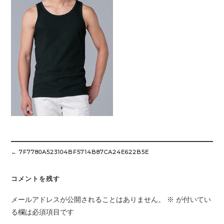
Post
navigation
←
7F7780A523104BF5714B87CA24E622B5E
コメントを残す
メールアドレスが公開されることはありません。
※
が付いてい
る欄は必須項目です