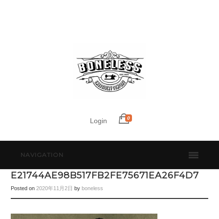
0
Login
NAVIGATION
E21744AE98B517FB2FE75671EA26F4D7
Posted on
2020年11月2日
by
boneless