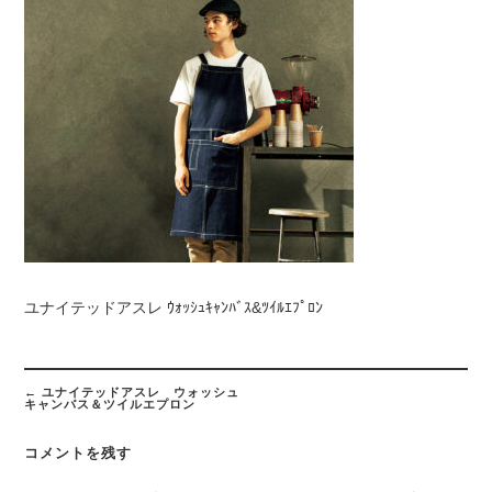
ユナイテッドアスレ ｳｫｯｼｭｷｬﾝﾊﾞｽ&ﾂｲﾙｴﾌﾟﾛﾝ
Post
navigation
←
ユナイテッドアスレ ウォッシュ
キャンバス＆ツイルエプロン
コメントを残す