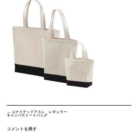
Post
navigation
←
ユナイテッドアスレ レギュラー
キャンバストートバッグ
コメントを残す