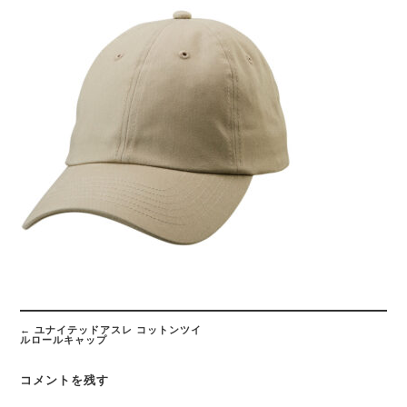
Post
navigation
←
ユナイテッドアスレ コットンツイ
ルロールキャップ
コメントを残す