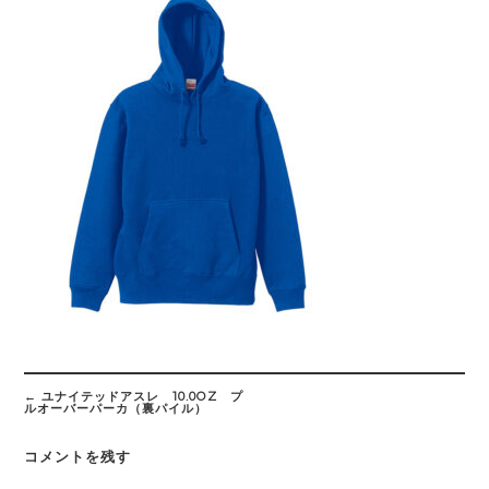
Post
navigation
←
ユナイテッドアスレ 10.0OZ プ
ルオーバーパーカ（裏パイル）
コメントを残す