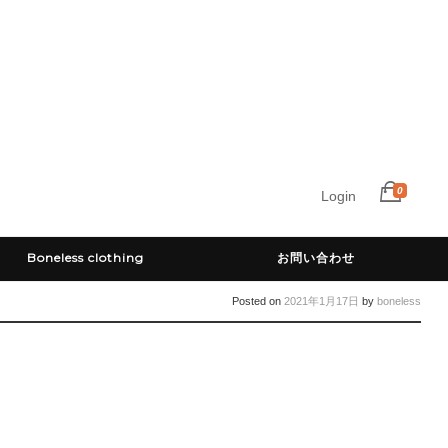
0
Login
Boneless clothing
お問い合わせ
Posted on
2021年1月17日
by
boneless