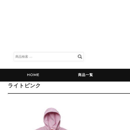
検
索
対
象:
HOME
商品一覧
ライトピンク