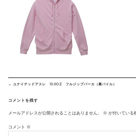
Post
navigation
←
ユナイテッドアスレ 10.0OZ フルジップパーカ（裏パイル）
コメントを残す
メールアドレスが公開されることはありません。
※
が付いている
コメント
※