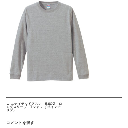
Post
navigation
←
ユナイテッドアスレ 5.6OZ ロ
ングスリーブ Tシャツ（1.6インチ
リブ）
コメントを残す