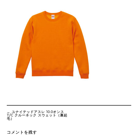
Post
navigation
←
ユナイテッドアスレ 10.0オンス
T/C クルーネック スウェット（裏起
毛）
コメントを残す