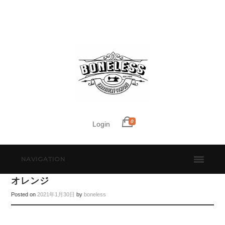
0
Login
NAVIGATION
オレンジ
Posted on
2021年1月30日
by
boneless