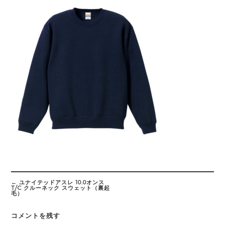
Post
navigation
←
ユナイテッドアスレ 10.0オンス
T/C クルーネック スウェット（裏起
毛）
コメントを残す