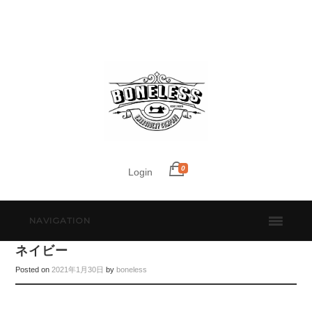
0
Login
NAVIGATION
ネイビー
Posted on
2021年1月30日
by
boneless