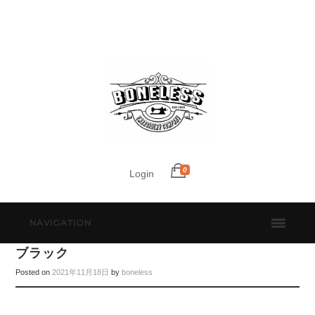
0
Login
NAVIGATION
ブラック
Posted on
2021年11月18日
by
boneless