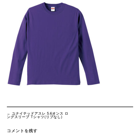
Post
navigation
←
ユナイテッドアスレ 5.6オンス ロ
ングスリーブ Tシャツ(リブなし)
コメントを残す