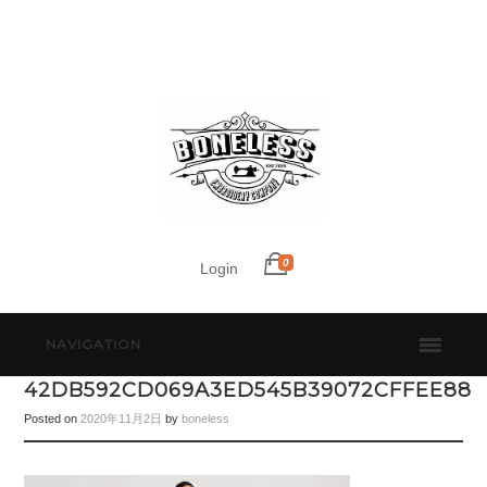
0
Login
NAVIGATION
42DB592CD069A3ED545B39072CFFEE88
Posted on
2020年11月2日
by
boneless