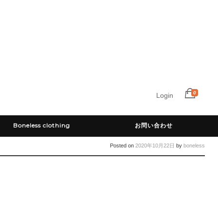
0
Login
Boneless clothing
お問い合わせ
Posted on
2020年10月22日
by
boneless