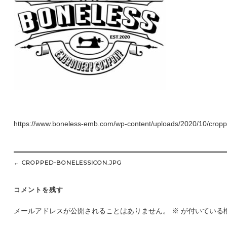
https://www.boneless-emb.com/wp-content/uploads/2020/10/cropp
Post
navigation
←
CROPPED-BONELESSICON.JPG
コメントを残す
メールアドレスが公開されることはありません。
※
が付いている