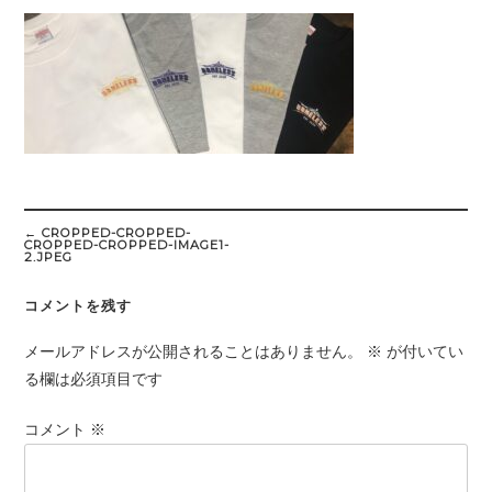
Post
navigation
←
CROPPED-CROPPED-
CROPPED-CROPPED-IMAGE1-
2.JPEG
コメントを残す
メールアドレスが公開されることはありません。
※
が付いてい
る欄は必須項目です
コメント
※