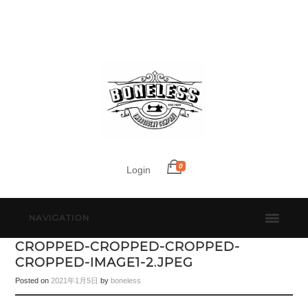
0
Login
NAVIGATION
CROPPED-CROPPED-CROPPED-
CROPPED-IMAGE1-2.JPEG
Posted on
2021年1月5日
by
boneless